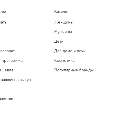
елю
Каталог
зать
Женщины
Мужчины
Дети
возврат
Для дома и дачи
я программа
Косметика
дешевле
Популярные бренды
 заявку на выкуп
ичество
ы