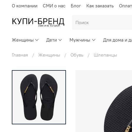
О компании
СМИ о нас
Блог
Как заказать
Оплат
Женщины
Дети
Мужчины
Для дома и д
Главная
Женщины
Обувь
Шлепанцы