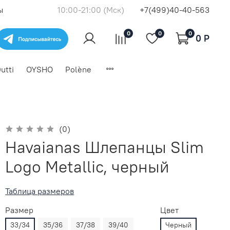
ы
10:00-21:00 (Мск)
+7(499)40-40-563
0
0
0
0 P
utti
OYSHO
Polène
(0)
Havaianas Шлепанцы Slim
Logo Metallic, черный
Таблица размеров
Размер
Цвет
33/34
35/36
37/38
39/40
Черный