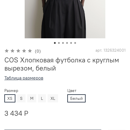
арт.
1326324001
(0)
COS Хлопковая футболка с круглым
вырезом, белый
Таблица размеров
Размер
Цвет
XS
S
M
L
XL
Белый
3 434 P