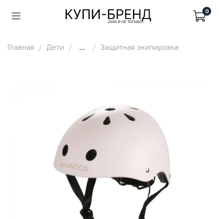
0
Главная
Дети
...
Защитная экипировка