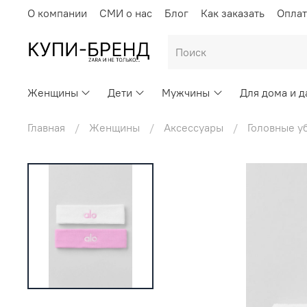
О компании
СМИ о нас
Блог
Как заказать
Оплат
Женщины
Дети
Мужчины
Для дома и д
Главная
Женщины
Аксессуары
Головные у