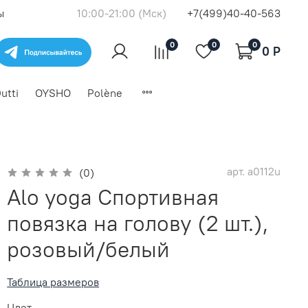
ы
10:00-21:00 (Мск)
+7(499)40-40-563
0
0
0
0 P
utti
OYSHO
Polène
арт.
a0112u
(0)
Alo yoga Спортивная
повязка на голову (2 шт.),
розовый/белый
Таблица размеров
Цвет