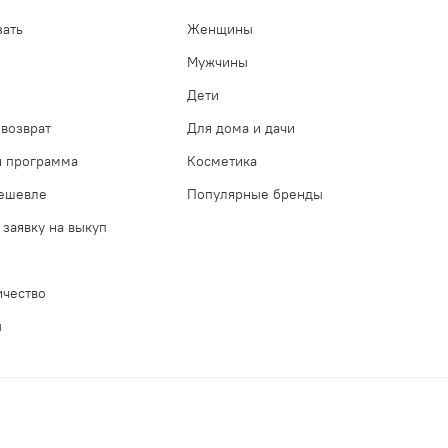
зать
Женщины
Мужчины
Дети
возврат
Для дома и дачи
я программа
Косметика
дешевле
Популярные бренды
 заявку на выкуп
ичество
ы