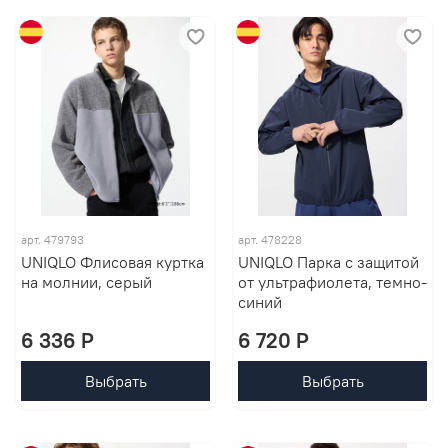
арт. 479793
арт. 478228
UNIQLO Флисовая куртка
UNIQLO Парка с защитой
на молнии, серый
от ультрафиолета, темно-
синий
6 336 P
6 720 P
Выбрать
Выбрать