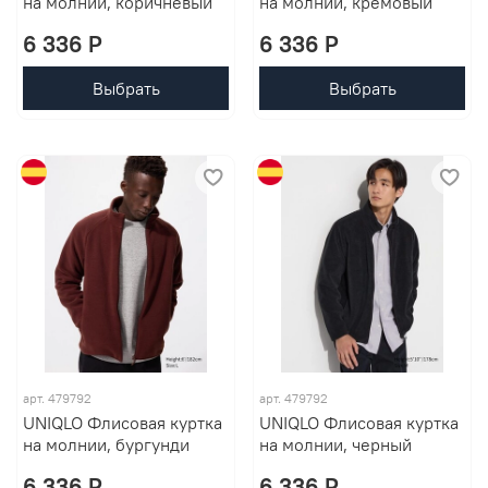
на молнии, коричневый
на молнии, кремовый
6 336 P
6 336 P
Выбрать
Выбрать
арт. 479792
арт. 479792
UNIQLO Флисовая куртка
UNIQLO Флисовая куртка
на молнии, бургунди
на молнии, черный
6 336 P
6 336 P