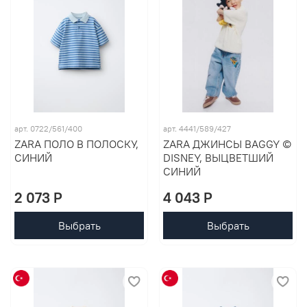
арт. 0722/561/400
арт. 4441/589/427
ZARA ПОЛО В ПОЛОСКУ,
ZARA ДЖИНСЫ BAGGY ©
СИНИЙ
DISNEY, ВЫЦВЕТШИЙ
СИНИЙ
2 073 P
4 043 P
Выбрать
Выбрать