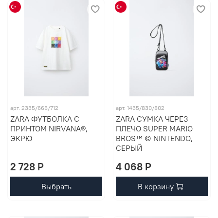
арт. 2335/666/712
арт. 1435/830/802
ZARA ФУТБОЛКА С
ZARA СУМКА ЧЕРЕЗ
ПРИНТОМ NIRVANA®,
ПЛЕЧО SUPER MARIO
ЭКРЮ
BROS™ © NINTENDO,
СЕРЫЙ
2 728 P
4 068 P
Выбрать
В корзину