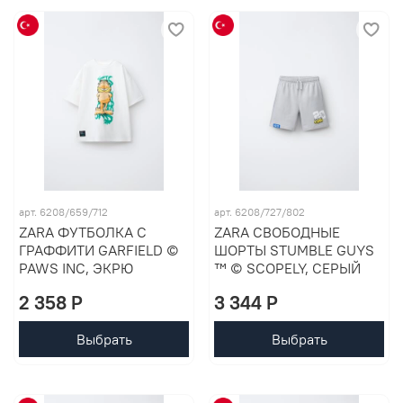
арт. 6208/659/712
арт. 6208/727/802
ZARA ФУТБОЛКА С
ZARA СВОБОДНЫЕ
ГРАФФИТИ GARFIELD ©
ШОРТЫ STUMBLE GUYS
PAWS INC, ЭКРЮ
™ © SCOPELY, СЕРЫЙ
2 358 P
3 344 P
Выбрать
Выбрать