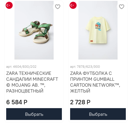
арт. 4604/830/202
арт. 7878/623/300
ZARA ТЕХНИЧЕСКИЕ
ZARA ФУТБОЛКА С
САНДАЛИИ MINECRAFT
ПРИНТОМ GUMBALL
© MOJANG AB. ™,
CARTOON NETWORK™,
РАЗНОЦВЕТНЫЙ
ЖЕЛТЫЙ
6 584 P
2 728 P
Выбрать
Выбрать