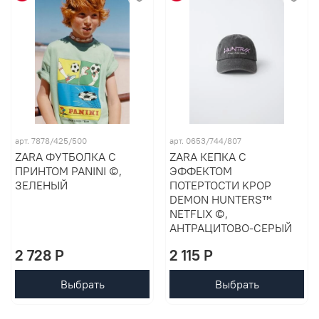
арт. 7878/425/500
арт. 0653/744/807
ZARA ФУТБОЛКА С
ZARA КЕПКА С
ПРИНТОМ PANINI ©,
ЭФФЕКТОМ
ЗЕЛЕНЫЙ
ПОТЕРТОСТИ KPOP
DEMON HUNTERS™
NETFLIX ©,
АНТРАЦИТОВО-СЕРЫЙ
2 728 P
2 115 P
Выбрать
Выбрать