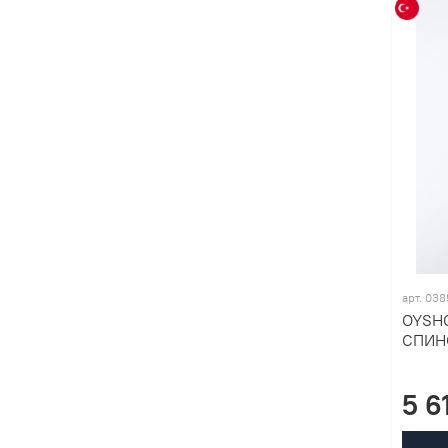
арт. 03
OYSH
СПИН
5 6