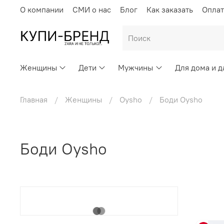
О компании
СМИ о нас
Блог
Как заказать
Оплат
Женщины
Дети
Мужчины
Для дома и д
Главная
Женщины
Oysho
Боди Oysho
Боди Oysho