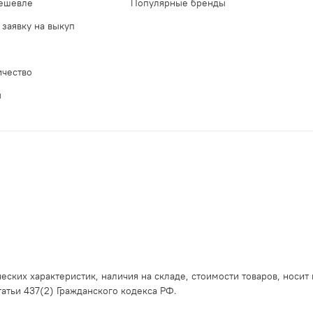
дешевле
Популярные бренды
 заявку на выкуп
ичество
ы
еских характеристик, наличия на складе, стоимости товаров, носит
тьи 437(2) Гражданского кодекса РФ.