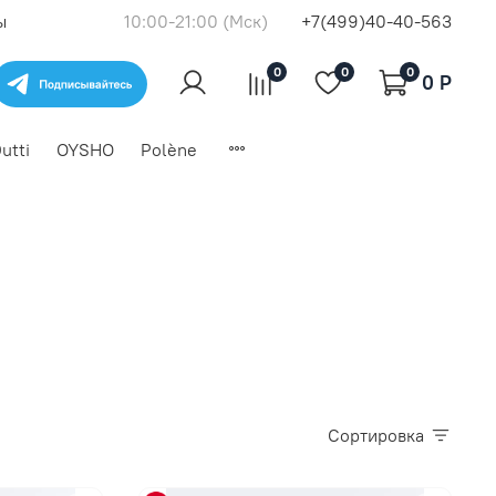
ы
10:00-21:00 (Мск)
+7(499)40-40-563
0
0
0
0 P
utti
OYSHO
Polène
Сортировка