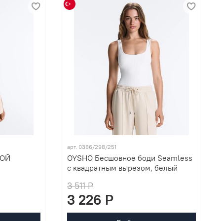
арт. 0386/298/251
ТОЙ
OYSHO Бесшовное боди Seamless
с квадратным вырезом, белый
3 511 P
3 226 P