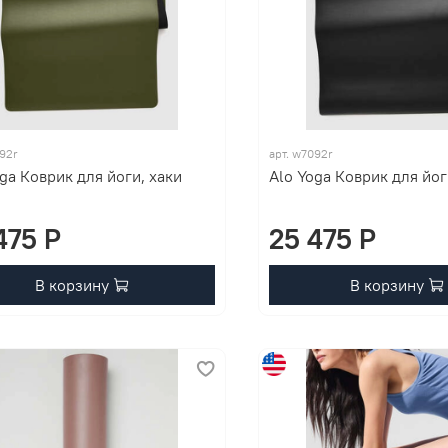
092r
арт. w7092r
ga Коврик для йоги, хаки
Alo Yoga Коврик для йо
475 P
25 475 P
В корзину
В корзину