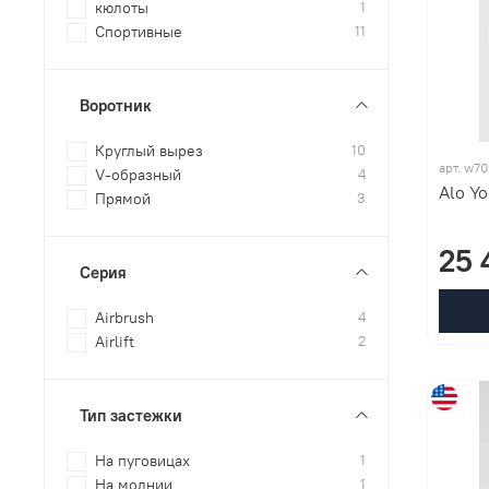
кюлоты
1
Спортивные
11
Воротник
Круглый вырез
10
арт. w7
V-образный
4
Alo Yo
Прямой
3
25 
Серия
Airbrush
4
Airlift
2
Тип застежки
На пуговицах
1
На молнии
1