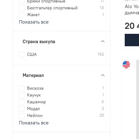
Брюки спортивные
11
Alo Yo
Бюстгальтер спортивный
13
дымча
Жакет
1
Показать все
20 
Страна выкупа
США
192
Материал
Вискоза
1
Каучук
1
Кашемир
3
Модал
2
Нейлон
25
Показать все