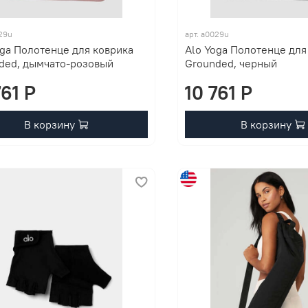
029u
арт. a0029u
oga Полотенце для коврика
Alo Yoga Полотенце для
ded, дымчато-розовый
Grounded, черный
761 P
10 761 P
В корзину
В корзину