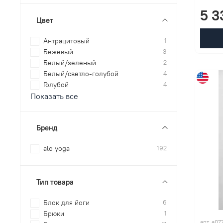
5 3
Цвет
Антрацитовый
1
Бежевый
3
Белый/зеленый
2
Белый/светло-голубой
4
Голубой
4
Показать все
Бренд
alo yoga
192
Тип товара
Блок для йоги
6
Брюки
1
арт. a07