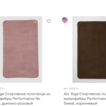
47u
арт. a0247u
oga Спортивное полотенце из
Alo Yoga Спортивное по
фибры Performance No
микрофибры Performan
, дымчато-розовый
Sweat, коричневый