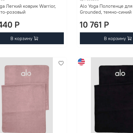
ga Легкий коврик Warrior,
Alo Yoga Полотенце для
то-розовый
Grounded, темно-синий
440 P
10 761 P
В корзину
В корзину