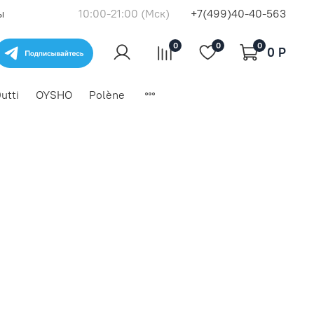
ы
10:00-21:00 (Мск)
+7(499)40-40-563
0
0
0
0 P
utti
OYSHO
Polène