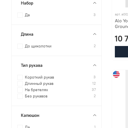
Набор
арт. a0
Да
3
Alo Y
Groun
Длина
10 
До щиколотки
2
Тип рукава
Короткий рукав
3
Длинный рукав
12
На бретелях
37
Без рукавов
2
Капюшон
Да
1