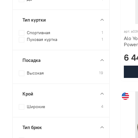
Тип куртки
арт. a0
Спортивная
1
Alo Y
Пуховая куртка
1
Power
6 4
Посадка
Высокая
19
Крой
Широкие
4
Тип брюк