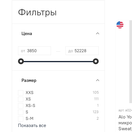
Фильтры
Цена
—
от
до
Размер
XXS
105
XS
111
XS-S
1
арт. a02
S
123
Alo Y
S-M
2
микро
Показать все
Sweat