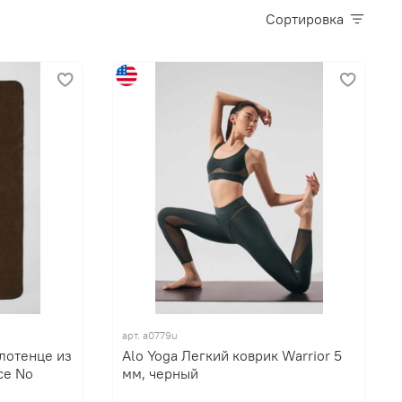
Сортировка
арт. a0779u
лотенце из
Alo Yoga Легкий коврик Warrior 5
ce No
мм, черный