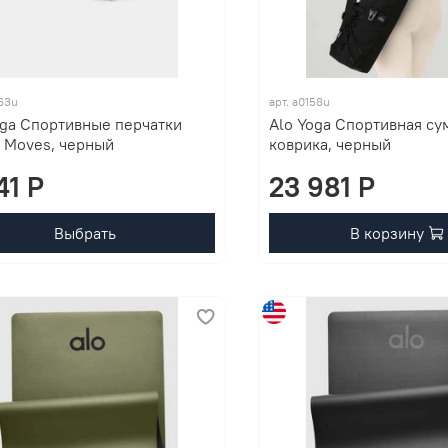
363u
арт. a0158u
oga Спортивные перчатки
Alo Yoga Спортивная су
 Moves, черный
коврика, черный
41 P
23 981 P
Выбрать
В корзину