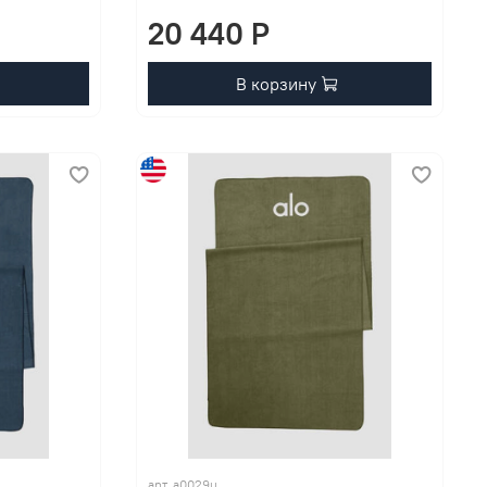
20 440 P
В корзину
арт. a0029u