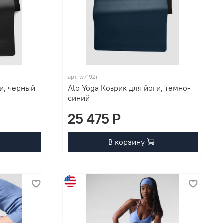
арт. w7192r
ги, черный
Alo Yoga Коврик для йоги, темно-
синий
25 475 P
В корзину