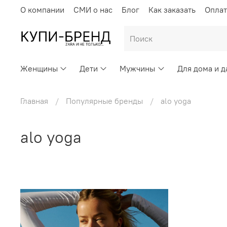
О компании
СМИ о нас
Блог
Как заказать
Оплат
Женщины
Дети
Мужчины
Для дома и д
Главная
Популярные бренды
alo yoga
alo yoga